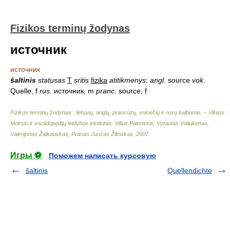
Fizikos terminų žodynas
источник
источник
šaltinis
statusas
T
sritis
fizika
atitikmenys
:
angl.
source
vok.
Quelle, f
rus.
источник, m
pranc.
source, f
Fizikos terminų žodynas : lietuvių, anglų, prancūzų, vokiečių ir rusų kalbomis. – Vilnius :
Mokslo ir enciklopedijų leidybos institutas
.
Vilius Palenskis, Vytautas Valiukėnas,
Valerijonas Žalkauskas, Pranas Juozas Žilinskas
.
2007
.
Игры ⚽
Поможем написать курсовую
šaltinis
Quellendichte