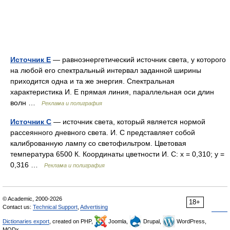
Источник Е
— равноэнергетический источник света, у которого
на любой его спектральный интервал заданной ширины
приходится одна и та же энергия. Спектральная
характеристика И. Е прямая линия, параллельная оси длин
волн …
Реклама и полиграфия
Источник С
— источник света, который является нормой
рассеянного дневного света. И. С представляет собой
калиброванную лампу со светофильтром. Цветовая
температура 6500 К. Координаты цветности И. С: х = 0,310; у =
0,316 …
Реклама и полиграфия
© Academic, 2000-2026
18+
Contact us:
Technical Support
,
Advertising
Dictionaries export
, created on PHP,
Joomla,
Drupal,
WordPress,
MODx.